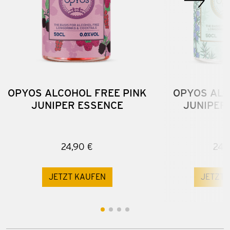
OPYOS ALCOHOL FREE PINK
OPYOS ALC
JUNIPER ESSENCE
JUNIPER
24,90 €
24,
JETZT KAUFEN
JETZT 