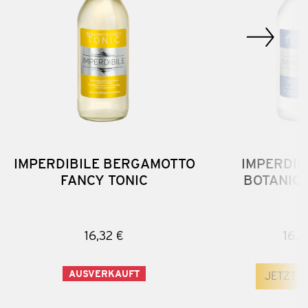
IMPERDIBILE BERGAMOTTO
IMPERDIB
FANCY TONIC
BOTANICA
16,32 €
16,3
AUSVERKAUFT
JETZT 