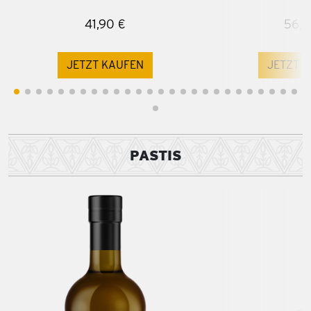
41,90 €
56,9
JETZT KAUFEN
JETZT 
PASTIS