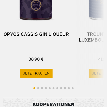
OPYOS CASSIS GIN LIQUEUR
TROUNW
LUXEMBOUR
38,90 €
41,9
JETZT KAUFEN
JETZT 
KOOPERATIONEN