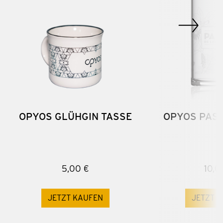
OPYOS GLÜHGIN TASSE
OPYOS PAST
5,00 €
10,0
JETZT KAUFEN
JETZT 