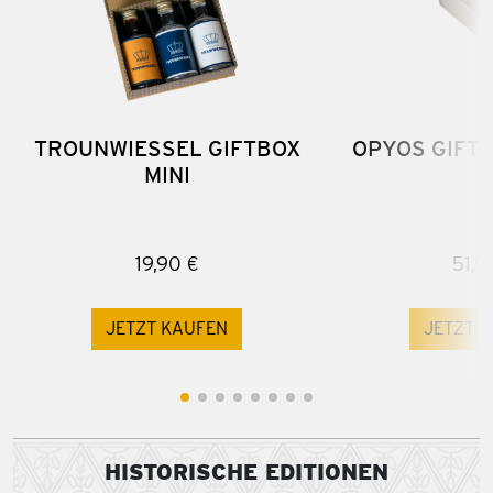
TROUNWIESSEL GIFTBOX
OPYOS GIFTB
MINI
19,90 €
51,9
JETZT KAUFEN
JETZT 
HISTORISCHE EDITIONEN