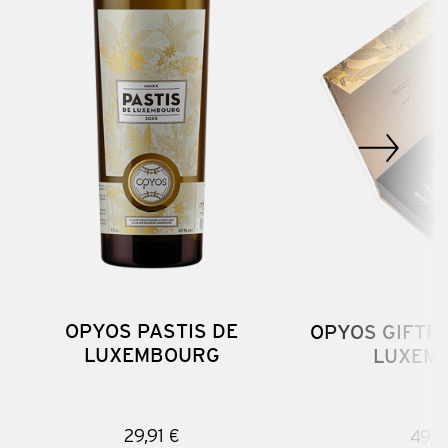
OPYOS PASTIS DE
OPYOS GIFTBO
LUXEMBOURG
LUXEM
29,91 €
49,9