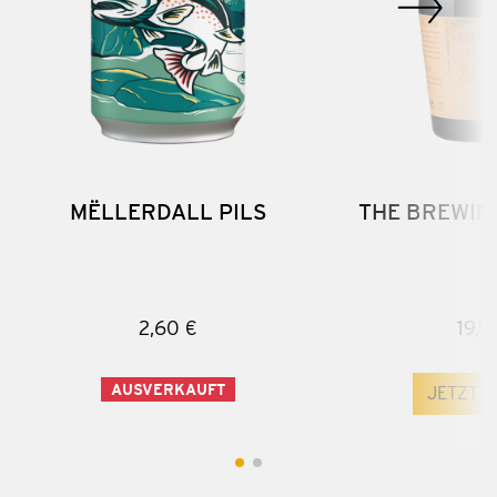
MËLLERDALL PILS
THE BREWIN
2,60 €
19,9
AUSVERKAUFT
JETZT 