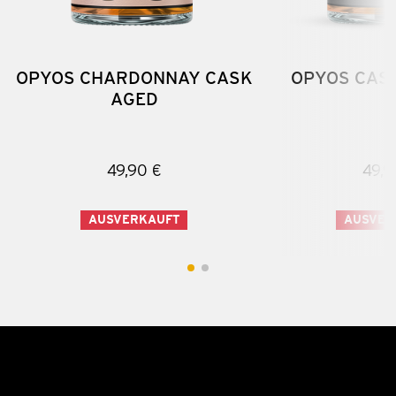
OPYOS CHARDONNAY CASK
OPYOS CASK
AGED
49,90 €
49,9
AUSVERKAUFT
AUSVER