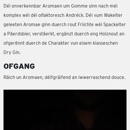
Déi onverkennbar Aromaen um Gomme sinn nach méi
komplex wéi déi olfaktoresch Andréck. Déi vum Wakelter
geleeten Aromae ginn duerch rout Friichte wéi Spackelter
a Päerdsbier, verstäerkt, ergänzt duerch eng Holznout an
ofgerënnt duerch de Charakter vun eisem klasseschen
Dry Gin.
OFGANG
Räich un Aromaen, déifgräifend an iwwerraschend douce.