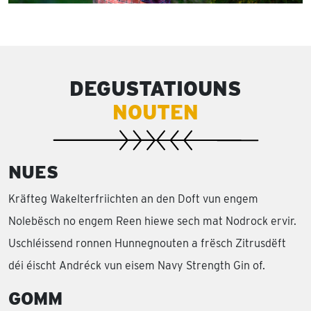
DEGUSTATIOUNS
NOUTEN
NUES
Kräfteg Wakelterfriichten an den Doft vun engem
Nolebësch no engem Reen hiewe sech mat Nodrock ervir.
Uschléissend ronnen Hunnegnouten a frësch Zitrusdëft
déi éischt Andréck vun eisem Navy Strength Gin of.
GOMM