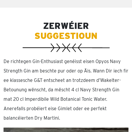
ZERWÉIER
SUGGESTIOUN
De richtegen Gin-Enthusiast genéisst eisen Opyos Navy
Strength Gin am beschte pur oder op Äis. Wann Dir iech fir
ee klassesche G&T entscheet an trotzdeem d’Wakelter-
Betounung wënscht, da mëscht 4 cl Navy Strength Gin
mat 20 cl Imperdibile Wild Botanical Tonic Water.
Anerefalls probéiert eise Gimlet oder ee perfekt
balancéierten Dry Martini.