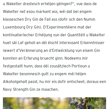
u Wakelter drastesch erhéijen géingen?“, vue dass de
Wakelter net esou markant ass, wéi dat bei engem
klasseschen Dry Gin de Fall ass (dofir och den Numm
Luxembourg Dry Gin). D’Experimentéiere mat der
kontinuéierlecher Erhéijung vun der Quantitéit u Wakelter
huet säi Laf geholl an déi éischt interessant Erkenntnisser
iwwert d’Verännerung an d’Entwécklung vun eisem Gin
konnten an Erfarung bruecht ginn. Nodeems mir
festgestallt hunn, dass déi zousätzlech Portioun u
Wakelter besonnesch gutt zu engem méi héijen
Alkoholgehalt passt, hu mir eis dofir entscheet, doraus een
Navy Strength Gin ze maachen.