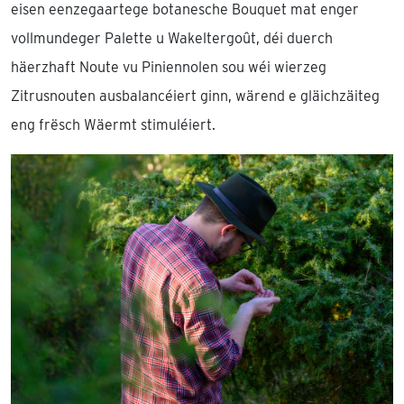
eisen eenzegaartege botanesche Bouquet mat enger
vollmundeger Palette u Wakeltergoût, déi duerch
häerzhaft Noute vu Piniennolen sou wéi wierzeg
Zitrusnouten ausbalancéiert ginn, wärend e gläichzäiteg
eng frësch Wäermt stimuléiert.