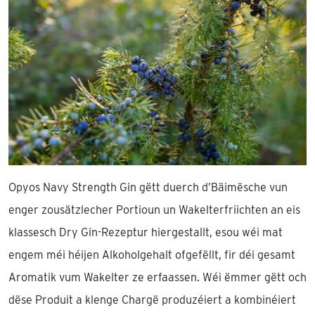
Opyos Navy Strength Gin gëtt duerch d’Bäimësche vun
enger zousätzlecher Portioun un Wakelterfriichten an eis
klassesch Dry Gin-Rezeptur hiergestallt, esou wéi mat
engem méi héijen Alkoholgehalt ofgefëllt, fir déi gesamt
Aromatik vum Wakelter ze erfaassen. Wéi ëmmer gëtt och
dëse Produit a klenge Chargë produzéiert a kombinéiert