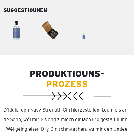
SUGGESTIOUNEN
PRODUKTIOUNS-
PROZESS
D’Iddie, een Navy Strength Gin hierzestellen, koum eis an
de Sënn, wéi mir eis eng zimlech einfach Fro gestalt hunn:
„Wéi géing eisen Dry Gin schmaachen, wa mir den Undeel