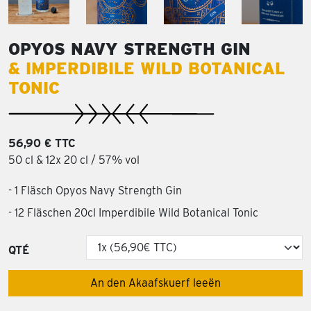
OPYOS NAVY STRENGTH GIN
& IMPERDIBILE WILD BOTANICAL
TONIC
56,90 € TTC
50 cl & 12x 20 cl / 57% vol
- 1 Fläsch Opyos Navy Strength Gin
- 12 Fläschen 20cl Imperdibile Wild Botanical Tonic
QTÉ
An den Akaafskuerf leeën