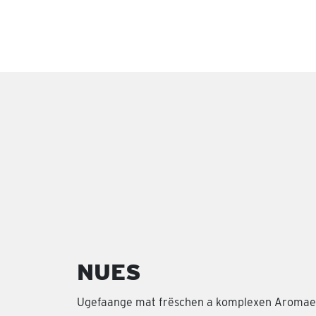
NUES
Ugefaange mat frëschen a komplexen Aromaen,