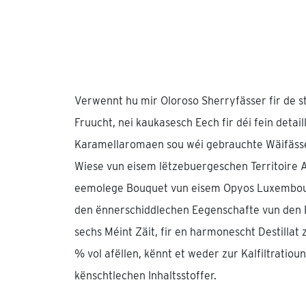
Verwennt hu mir Oloroso Sherryfässer fir de s
Fruucht, nei kaukasesch Eech fir déi fein detaill
Karamellaromaen sou wéi gebrauchte Wäifässe
Wiese vun eisem lëtzebuergeschen Territoire 
eemolege Bouquet vun eisem Opyos Luxembou
den ënnerschiddlechen Eegenschafte vun den E
sechs Méint Zäit, fir en harmonescht Destillat 
% vol afëllen, kënnt et weder zur Kalfiltratio
kënschtlechen Inhaltsstoffer.