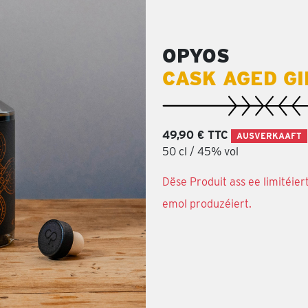
OPYOS
CASK AGED GI
49,90 € TTC
AUSVERKAAFT
50 cl / 45% vol
Dëse Produit ass ee limitéier
emol produzéiert.