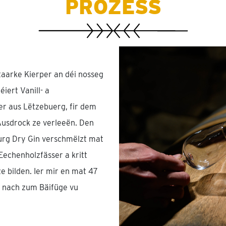
PROZESS
taarke Kierper an déi nosseg
éiert Vanill- a
r aus Lëtzebuerg, fir dem
Ausdrock ze verleeën. Den
rg Dry Gin verschmëlzt mat
echenholzfässer a kritt
ze bilden. Ier mir en mat 47
un nach zum Bäifüge vu