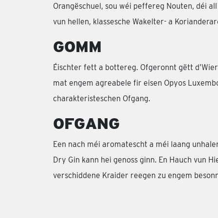
Orangëschuel, sou wéi peffereg Nouten, déi al
vun hellen, klassesche Wakelter- a Koriandera
GOMM
Éischter fett a bottereg. Ofgeronnt gëtt d’Wie
mat engem agreabele fir eisen Opyos Luxemb
charakteristeschen Ofgang.
OFGANG
Een nach méi aromatescht a méi laang unhalen
Dry Gin kann hei genoss ginn. En Hauch vun Hi
verschiddene Kraider reegen zu engem beson