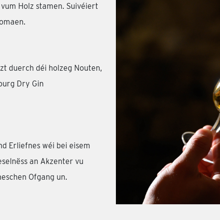
l vum Holz stamen. Suivéiert
romaen.
rzt duerch déi holzeg Nouten,
ourg Dry Gin
d Erliefnes wéi bei eisem
eselnëss an Akzenter vu
neschen Ofgang un.