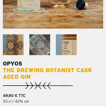
OPYOS
THE BREWING BOTANIST CASK
AGED GIN
49,90 € TTC
50 cl / 42% vol