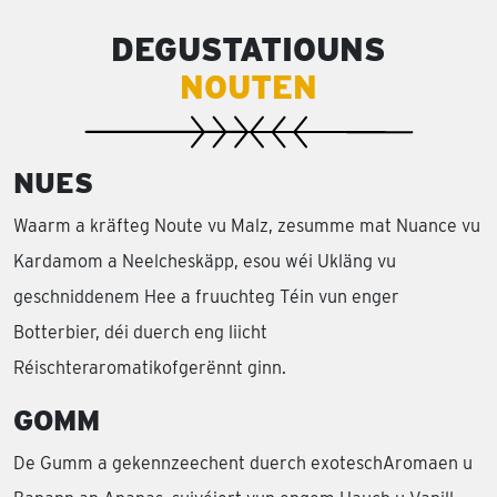
DEGUSTATIOUNS
NOUTEN
NUES
Waarm a kräfteg Noute vu Malz, zesumme mat Nuance vu
Kardamom a Neelcheskäpp, esou wéi Ukläng vu
geschniddenem Hee a fruuchteg Téin vun enger
Botterbier, déi duerch eng liicht
Réischteraromatikofgerënnt ginn.
GOMM
De Gumm a gekennzeechent duerch exoteschAromaen u