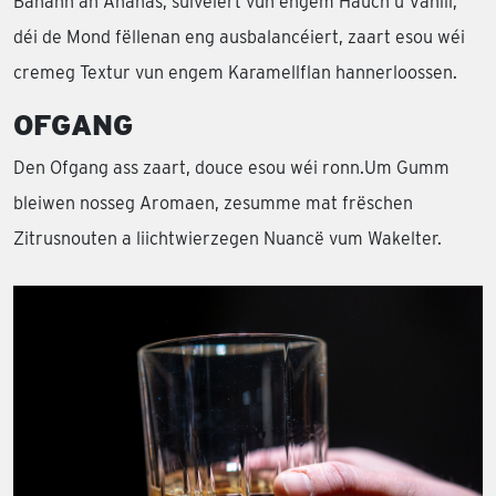
Banann an Ananas, suivéiert vun engem Hauch u Vanill,
déi de Mond fëllenan eng ausbalancéiert, zaart esou wéi
cremeg Textur vun engem Karamellflan hannerloossen.
OFGANG
Den Ofgang ass zaart, douce esou wéi ronn.Um Gumm
bleiwen nosseg Aromaen, zesumme mat frëschen
Zitrusnouten a liichtwierzegen Nuancë vum Wakelter.