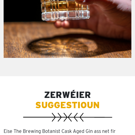
ZERWÉIER
SUGGESTIOUN
Eise The Brewing Botanist Cask Aged Gin ass net fir