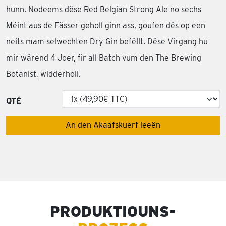
hunn. Nodeems dëse Red Belgian Strong Ale no sechs
Méint aus de Fässer geholl ginn ass, goufen dës op een
neits mam selwechten Dry Gin befëllt. Dëse Virgang hu
mir wärend 4 Joer, fir all Batch vum den The Brewing
Botanist, widderholl.
QTÉ
An den Akaafskuerf leeën
PRODUKTIOUNS-