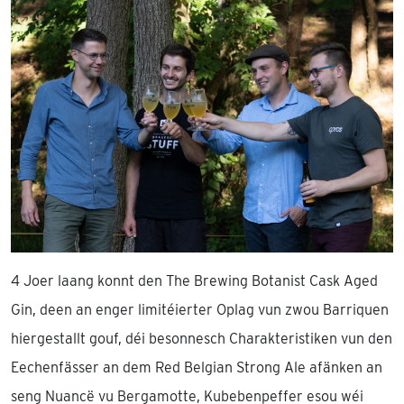
4 Joer laang konnt den The Brewing Botanist Cask Aged
Gin, deen an enger limitéierter Oplag vun zwou Barriquen
hiergestallt gouf, déi besonnesch Charakteristiken vun den
Eechenfässer an dem Red Belgian Strong Ale afänken an
seng Nuancë vu Bergamotte, Kubebenpeffer esou wéi