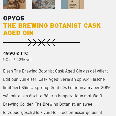
OPYOS
THE BREWING BOTANIST CASK
AGED GIN
49,90 € TTC
50 cl / 42% vol
Eisen The Brewing Botanist Cask Aged Gin ass déi véiert
Editioun vun eiser 'Cask Aged' Serie an op 924 Fläsche
limitéiert.Säin Ursprong fënnt dës Editioun am Joer 2019,
wéi mir eisen éischte Béier a Kooperatioun mat Wolff
Brewing Co, den The Brewing Botanist, an zwee
lëtzebuergesch ,Holz vun Hei’ Eechenfässer geluecht