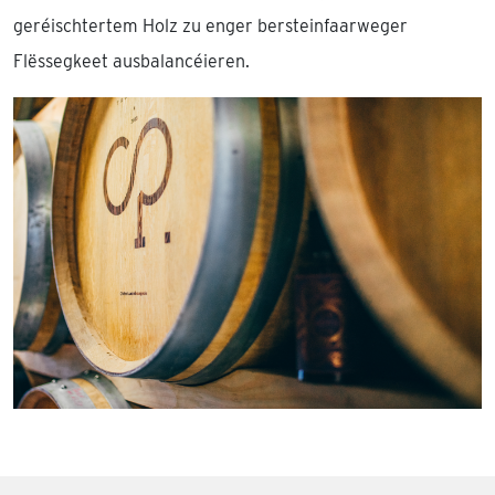
geréischtertem Holz zu enger bersteinfaarweger
Flëssegkeet ausbalancéieren.