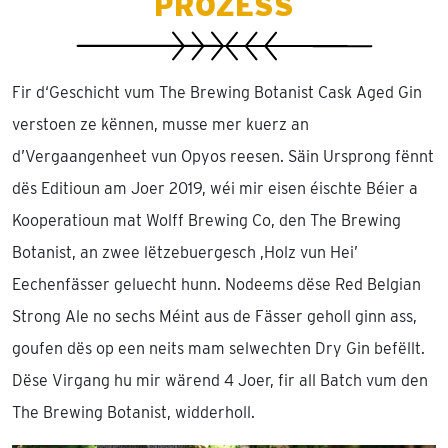
PROZESS
Fir d‘Geschicht vum The Brewing Botanist Cask Aged Gin
verstoen ze kënnen, musse mer kuerz an
d’Vergaangenheet vun Opyos reesen. Säin Ursprong fënnt
dës Editioun am Joer 2019, wéi mir eisen éischte Béier a
Kooperatioun mat Wolff Brewing Co, den The Brewing
Botanist, an zwee lëtzebuergesch ,Holz vun Hei’
Eechenfässer geluecht hunn. Nodeems dëse Red Belgian
Strong Ale no sechs Méint aus de Fässer geholl ginn ass,
goufen dës op een neits mam selwechten Dry Gin befëllt.
Dëse Virgang hu mir wärend 4 Joer, fir all Batch vum den
The Brewing Botanist, widderholl.