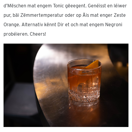
d’Mëschen mat engem Tonic gëeegent. Genéisst en léiwer
pur, bäi Zëmmertemperatur oder op Äis mat enger Zeste
Orange. Alternativ kënnt Dir et och mat engem Negroni
probéieren. Cheers!