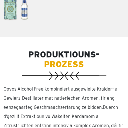
PRODUKTIOUNS-
PROZESS
Opyos Alcohol Free kombinéiert ausgewielte Kraider- a
Gewierz-Destillater mat natierlechen Aromen, fir eng
eenzegaarteg Geschmaachserfarung ze bidden.Duerch
d’gezillt Extraktioun vu Wakelter, Kardamom a
Zitrusfriichten entstinn intensiv a komplex Aromen, déi fir