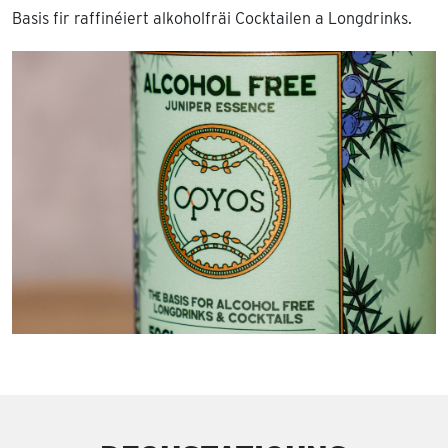
Basis fir raffinéiert alkoholfräi Cocktailen a Longdrinks.