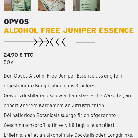
OPYOS
ALCOHOL FREE JUNIPER ESSENCE
24,90 € TTC
50 cl
Den Opyos Alcohol Free Juniper Essence ass eng fein
ofgestëmmte Kompositioun aus Kraider- a
Gewierzdestillater, esou wei dem klassesche Wakelter, an
ënnert anerem Kardamom an Zitrusfriichten.
Déi natierlech Botanicals suerge fir en ofgeronnte
Geschmaachsprofil a fir ee vilfältegt a nuancéiert
Erliefnis, sief et an alkoholfräie Cocktails oder Longdrinks.