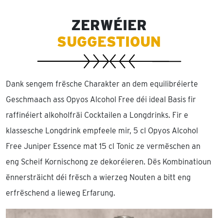
ZERWÉIER
SUGGESTIOUN
Dank sengem frësche Charakter an dem equilibréierte
Geschmaach ass Opyos Alcohol Free déi ideal Basis fir
raffinéiert alkoholfräi Cocktailen a Longdrinks. Fir e
klassesche Longdrink empfeele mir, 5 cl Opyos Alcohol
Free Juniper Essence mat 15 cl Tonic ze vermëschen an
eng Scheif Kornischong ze dekoréieren. Dës Kombinatioun
ënnersträicht déi frësch a wierzeg Nouten a bitt eng
erfrëschend a lieweg Erfarung.