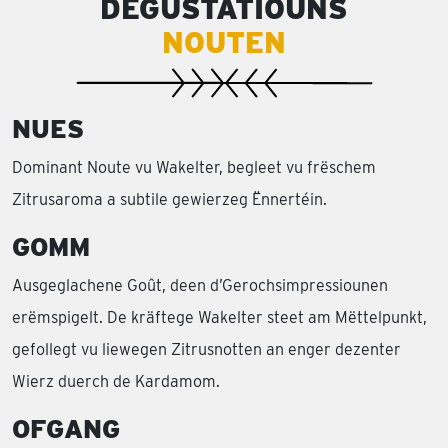
DEGUSTATIOUNS
NOUTEN
NUES
Dominant Noute vu Wakelter, begleet vu frëschem
Zitrusaroma a subtile gewierzeg Ënnertéin.
GOMM
Ausgeglachene Goût, deen d’Gerochsimpressiounen
erëmspigelt. De kräftege Wakelter steet am Mëttelpunkt,
gefollegt vu liewegen Zitrusnotten an enger dezenter
Wierz duerch de Kardamom.
OFGANG