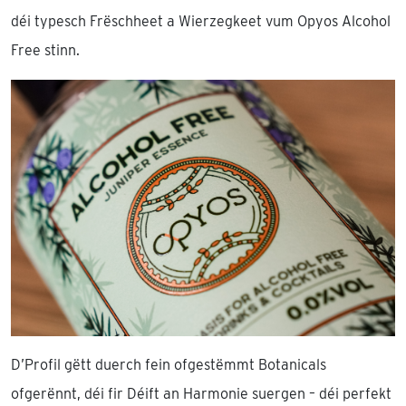
déi typesch Frëschheet a Wierzegkeet vum Opyos Alcohol
Free stinn.
D’Profil gëtt duerch fein ofgestëmmt Botanicals
ofgerënnt, déi fir Déift an Harmonie suergen – déi perfekt