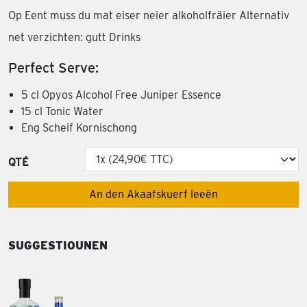
Op Eent muss du mat eiser neier alkoholfräier Alternativ
net verzichten: gutt Drinks
Perfect Serve:
5 cl Opyos Alcohol Free Juniper Essence
15 cl Tonic Water
Eng Scheif Kornischong
QTÉ
An den Akaafskuerf leeën
SUGGESTIOUNEN