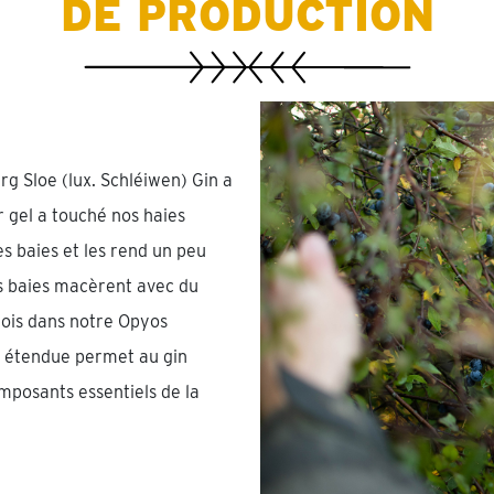
DE PRODUCTION
g Sloe (lux. Schléiwen) Gin a
 gel a touché nos haies
s baies et les rend un peu
es baies macèrent avec du
mois dans notre Opyos
s étendue permet au gin
omposants essentiels de la