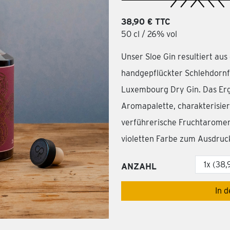
38,90 € TTC
50 cl / 26% vol
Unser Sloe Gin resultiert a
handgepflückter Schlehdorn
Luxembourg Dry Gin. Das Erg
Aromapalette, charakterisie
verführerische Fruchtaromen
violetten Farbe zum Ausdru
ANZAHL
In 