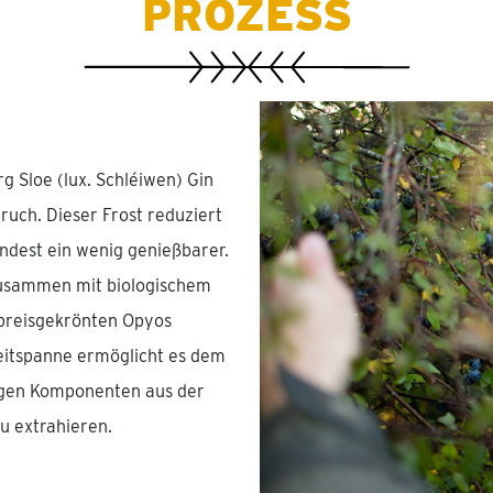
PROZESS
 Sloe (lux. Schléiwen) Gin
uch. Dieser Frost reduziert
indest ein wenig genießbarer.
usammen mit biologischem
preisgekrönten Opyos
eitspanne ermöglicht es dem
tigen Komponenten aus der
u extrahieren.