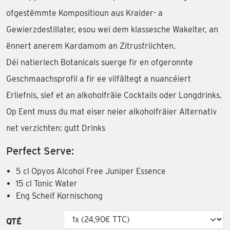
ofgestëmmte Kompositioun aus Kraider- a
Gewierzdestillater, esou wei dem klassesche Wakelter, an
ënnert anerem Kardamom an Zitrusfriichten.
Déi natierlech Botanicals suerge fir en ofgeronnte
Geschmaachsprofil a fir ee vilfältegt a nuancéiert
Erliefnis, sief et an alkoholfräie Cocktails oder Longdrinks.
Op Eent muss du mat eiser neier alkoholfräier Alternativ
net verzichten: gutt Drinks
Perfect Serve:
5 cl Opyos Alcohol Free Juniper Essence
15 cl Tonic Water
Eng Scheif Kornischong
QTÉ