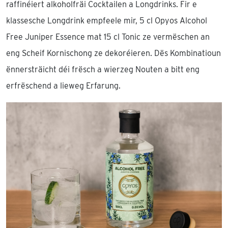
raffinéiert alkoholfräi Cocktailen a Longdrinks. Fir e
klassesche Longdrink empfeele mir, 5 cl Opyos Alcohol
Free Juniper Essence mat 15 cl Tonic ze vermëschen an
eng Scheif Kornischong ze dekoréieren. Dës Kombinatioun
ënnersträicht déi frësch a wierzeg Nouten a bitt eng
erfrëschend a lieweg Erfarung.