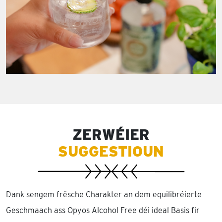
ZERWÉIER
SUGGESTIOUN
Dank sengem frësche Charakter an dem equilibréierte
Geschmaach ass Opyos Alcohol Free déi ideal Basis fir