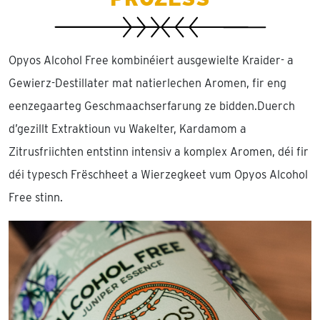
Opyos Alcohol Free kombinéiert ausgewielte Kraider- a
Gewierz-Destillater mat natierlechen Aromen, fir eng
eenzegaarteg Geschmaachserfarung ze bidden.Duerch
d’gezillt Extraktioun vu Wakelter, Kardamom a
Zitrusfriichten entstinn intensiv a komplex Aromen, déi fir
déi typesch Frëschheet a Wierzegkeet vum Opyos Alcohol
Free stinn.